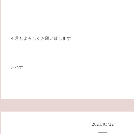
４月もよろしくお願い致します！
レハナ
2021
/
03
/
22