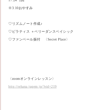
17.24 2回
※3.10おやすみ
♡リズムノート作成♪
♡ピラティス ＋ベリーダンスベイシック
♡ファンベール振付 〈Secret Place〉
〈zoomオンラインレッスン〉
http://rehana.jugem.jp/?eid=219