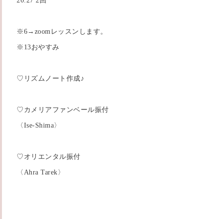
20.27 2回
※6→zoomレッスンします。
※13おやすみ
♡リズムノート作成♪
♡カメリアファンベール振付
〈Ise-Shima〉
♡オリエンタル振付
〈Ahra Tarek〉