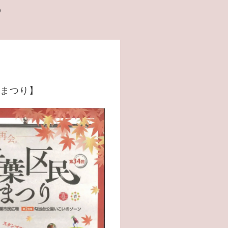
️
民まつり】