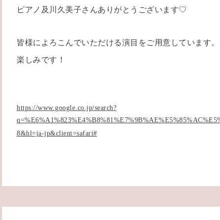
ピアノ及川久美子さんありがとうございます♡
皆様によろこんでいただける演目をご用意しています。
楽しみです！
https://www.google.co.jp/search?
q=%E6%A1%823%E4%B8%81%E7%9B%AE%E5%85%AC%E5%9
8&hl=ja-jp&client=safari#