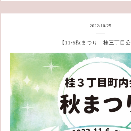
2022
/
10
/
25
【11/6秋まつり 桂三丁目