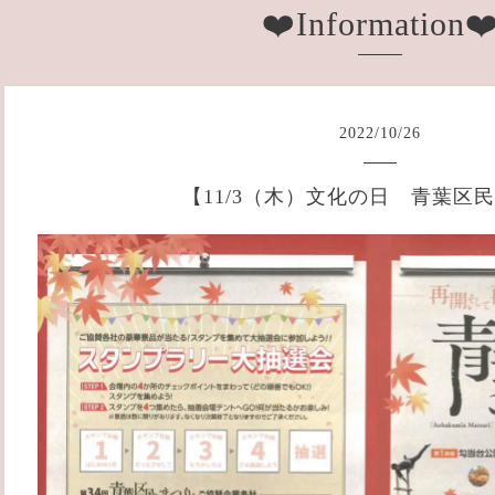
❤️Information❤
2022
/
10
/
26
【11/3（木）文化の日 青葉区