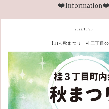
❤️Information❤
2022
/
10
/
25
【11/6秋まつり 桂三丁目