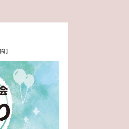
️
公園】