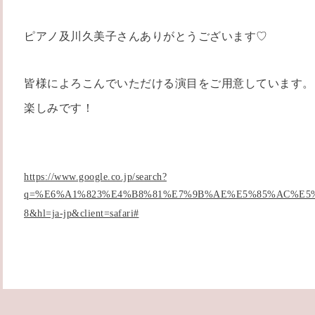
ピアノ及川久美子さんありがとうございます♡
皆様によろこんでいただける演目をご用意しています。
楽しみです！
https://www.google.co.jp/search?
q=%E6%A1%823%E4%B8%81%E7%9B%AE%E5%85%AC%E5%9
8&hl=ja-jp&client=safari#