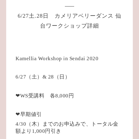
6/27土.28日 カメリアベリーダンス 仙
台ワークショップ詳細
Kamellia Workshop in Sendai 2020
6/27
（土）
& 28
（日）
❤︎
WS
受講料 各
8,000
円
❤︎
早期値引
4/30
（木）までのお申込みで、トータル金
額より
1,000
円引き