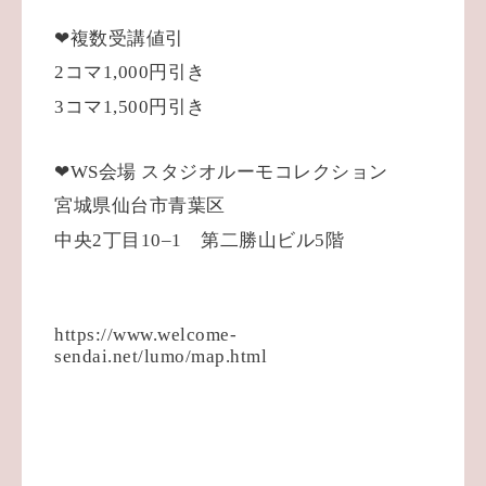
❤︎
複数受講値引
2
コマ
1,000
円引き
3
コマ
1,500
円引き
❤︎
WS
会場
スタジオルーモコレクション
宮城県仙台市青葉区
中央
2
丁目
10–1
第二勝山ビル
5
階
https://www.welcome-
sendai.net/lumo/map.html