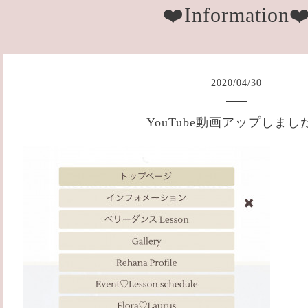
❤️Information❤
2020
/
04
/
30
YouTube動画アップしまし