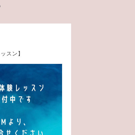
️
レッスン】