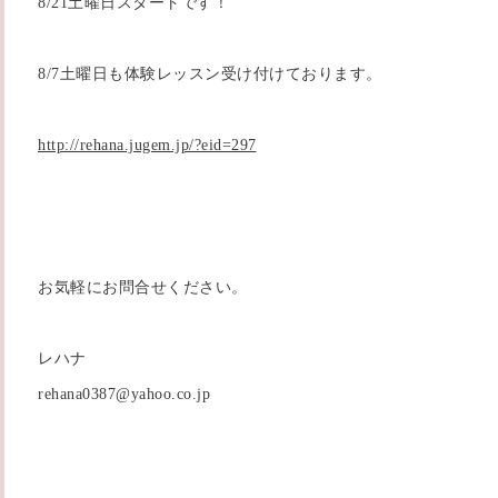
8/21土曜日スタートです！
8/7土曜日も体験レッスン受け付けております。
http://rehana.jugem.jp/?eid=297
お気軽にお問合せください。
レハナ
rehana0387@yahoo.co.jp