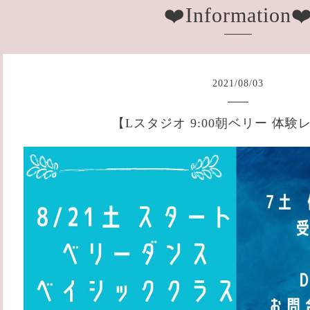
❤️Information❤
2021
/
08
/
03
【Lスタジオ 9:00朝ベリー 体験