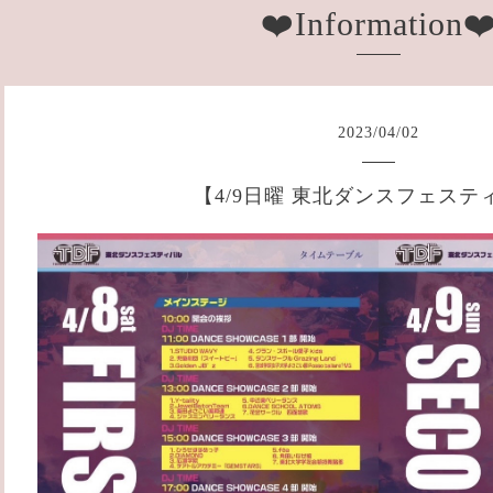
❤️Information❤
2023
/
04
/
02
【4/9日曜 東北ダンスフェステ