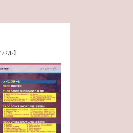
️
ィバル】