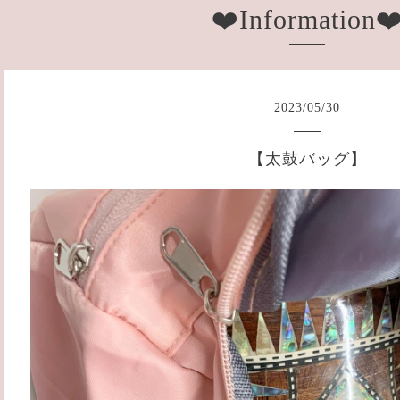
❤️Information❤
2023
/
05
/
30
【太鼓バッグ】