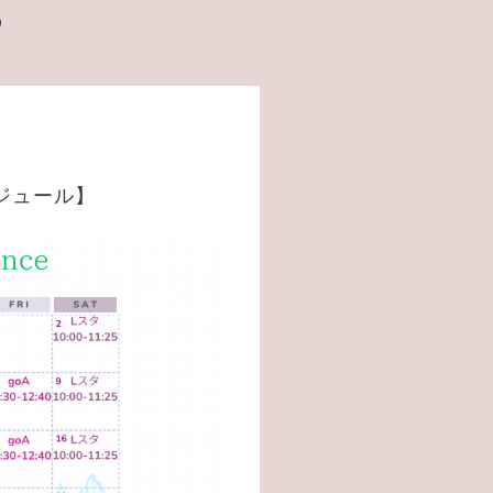
️
ジュール】