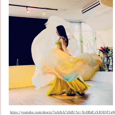
https://youtube.com/shorts/7qA8iA7z9dU?si=Xv0BdCrSJQIQF1g