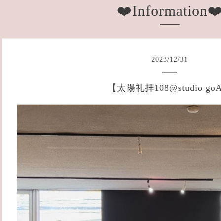
❤️Information❤
2023
/
12
/
31
【太陽礼拝108@studio go