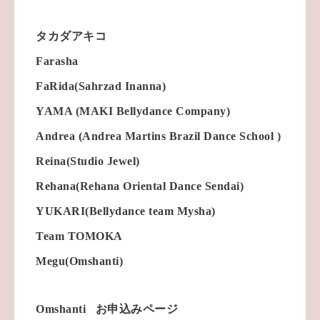
タカダアキコ
Farasha
FaRida(Sahrzad Inanna)
YAMA (MAKI Bellydance Company)
Andrea (Andrea Martins Brazil Dance School )
Reina(Studio Jewel)
Rehana(Rehana Oriental Dance Sendai)
YUKARI(Bellydance team Mysha)
Team TOMOKA
Megu(Omshanti)
Omshanti お申込みページ