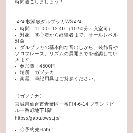
時間過ごしましょう！
💫💫
牧瀬敏ダルブッカWS💫💫
時間：11:00～12:40 （10:50分～入室可）
対象：初心者から経験者まで、オールレベル
対象
ダルブッカの基本的な音出しから、装飾音や
ソロフレーズ、リズムの展開までを確認してい
きます。
参加費：4500円
場所：ガブチカ
楽器、筆記用具はご持参ください。
〈ガブチカ〉
宮城県仙台市青葉区一番町4-6-14 プランドビ
ルー番町地下1階
https://gabu.owst.jp/
◇予約先Habu: