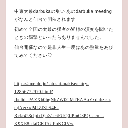
中東太鼓darbukaの集い あのdarbuka meeting
がなんと仙台で開催されます！
初めて全国の太鼓の猛者の皆様の演奏を聞いた
ときの衝撃といったらありませんでした。
仙台開催なので是非人生一度はあの熱量をあび
てみてください♡
https://ameblo.jp/satoshi-makise/entry-
12856772970.html?
fbclid=PAZXh0bgNhZW0CMTEAAaYxdnhzcsz
mjAerxxP4kZlZbS4R-
Rckr458ciptxDjoZ1c6FUQ0IPmC3PQ_aem_-
K9XE8cdafCRT5UPoKCIVw