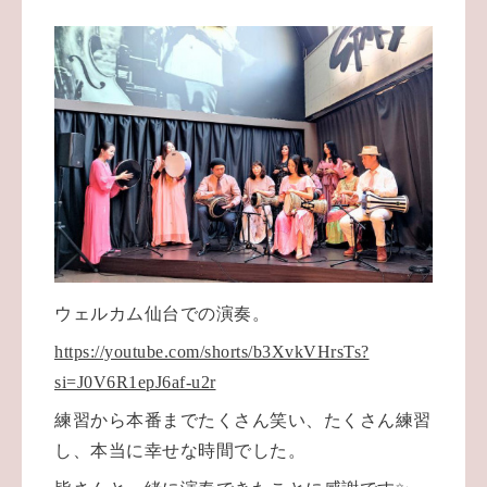
ウェルカム仙台での演奏。
https://youtube.com/shorts/b3XvkVHrsTs?
si=J0V6R1epJ6af-u2r
練習から本番までたくさん笑い、たくさん練習
し、
本当に幸せな時間でした。