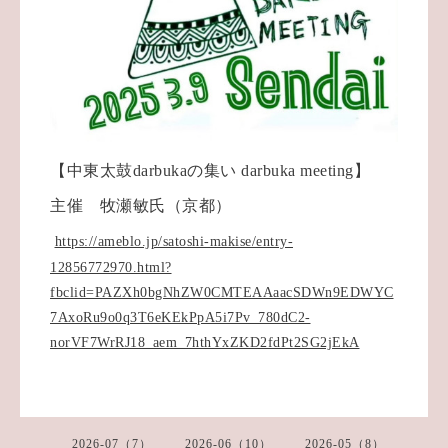
【中東太鼓darbukaの集い darbuka meeting】
主催 牧瀬敏氏（京都）
https://ameblo.jp/satoshi-makise/entry-
12856772970.html?
fbclid=PAZXh0bgNhZW0CMTEAAaacSDWn9EDWYC
7AxoRu9o0q3T6eKEkPpA5i7Pv_780dC2-
norVF7WrRJ18_aem_7hthYxZKD2fdPt2SG2jEkA
2026-07（7）
2026-06（10）
2026-05（8）